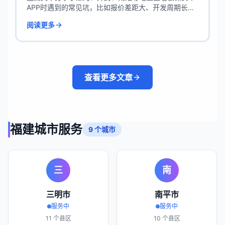
APP时遇到的常见坑，比如报价差距大、开发周期长、
功能不对版、后期维护贵。作者用朋友聊天的语气，结
阅读更多
合服务本地企业的真实案例，帮您拆解问题背后的原
因，并给出实用解决方案，特别适合初次接触APP开发
的朋友参考。
查看更多文章
福建
城市服务
9
个城市
三
南
三明市
南平市
服务中
服务中
11
个县区
10
个县区