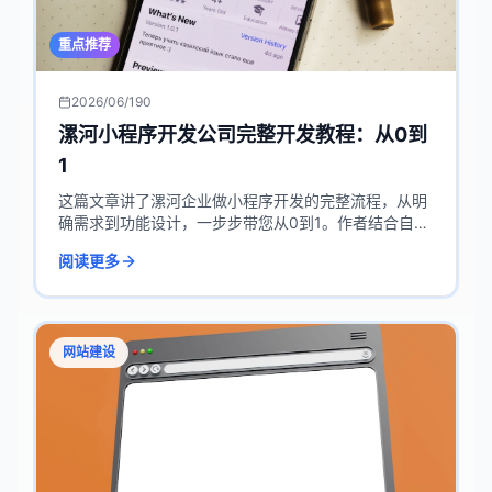
重点推荐
2026/06/19
0
漯河小程序开发公司完整开发教程：从0到
1
这篇文章讲了漯河企业做小程序开发的完整流程，从明
确需求到功能设计，一步步带您从0到1。作者结合自己
在防伪溯源行业的经验，特别强调小程序和产品溯源结
阅读更多
合的重要性，帮您真正赚钱。文章用买车做比喻，提醒
别一上来就问价格，先想清楚要什么功能。简单实用，
适合想尝试小程序的老板们看看。
网站建设