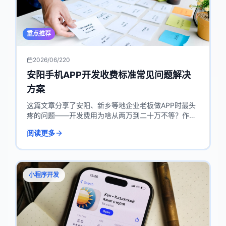
重点推荐
2026/06/22
0
安阳手机APP开发收费标准常见问题解决
方案
这篇文章分享了安阳、新乡等地企业老板做APP时最头
疼的问题——开发费用为啥从两万到二十万不等？作者
用真实案例告诉你，价格高低关键看功能需求，比如简
阅读更多
单点餐APP三万多，带库存物流的连锁超市系统就要十
五万。文章还列出了影响报价的核心因素，帮你判断自
己该花多少钱。
小程序开发