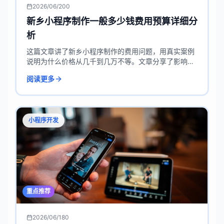
2026/06/20
0
新乡小程序制作一般多少钱费用预算详细分
析
这篇文章讲了新乡小程序制作的费用问题，用真实案例
说明为什么价格从几千到几万不等。文章分享了影响价
格的关键因素，比如功能复杂度和服务质量，还提醒大
阅读更多
家别光看低价，否则可能像案例里那样花了冤枉钱。总
之，它帮您理清预算思路，让心里更有底。
小程序开发
重点推荐
2026/06/18
0