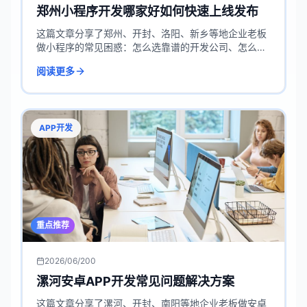
郑州小程序开发哪家好如何快速上线发布
这篇文章分享了郑州、开封、洛阳、新乡等地企业老板
做小程序的常见困惑：怎么选靠谱的开发公司、怎么快
速上线。用大白话讲了选公司不能光看价格，关键看能
阅读更多
不能解决实际问题，还结合一物一码和防伪溯源的真实
案例，聊了小程序在营销、引流上的妙用。读起来就像
和行业老手聊天，轻松避开踩坑。
APP开发
重点推荐
2026/06/20
0
漯河安卓APP开发常见问题解决方案
这篇文章分享了漯河、开封、南阳等地企业老板做安卓