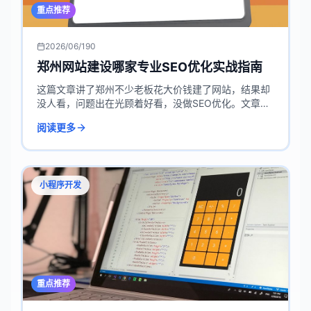
重点推荐
2026/06/19
0
郑州网站建设哪家专业SEO优化实战指南
这篇文章讲了郑州不少老板花大价钱建了网站，结果却
没人看，问题出在光顾着好看，没做SEO优化。文章用
一个机械配件老板的真实案例，点出很多建站公司不懂
阅读更多
搜索引擎优化，导致网站“隐身”。作者用朋友聊天的方
式，分享了选专业的郑州网站建设公司，一定要看它能
不能让客户找到你，还顺带聊了平顶山网站制作的价
格，特别实在。
小程序开发
重点推荐