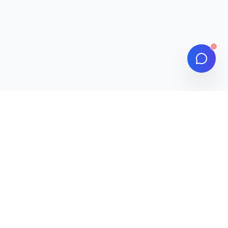
联系我们
一封邮件，一个电话
开启项目合作
免费获取专属解决方案，现在就联络我们