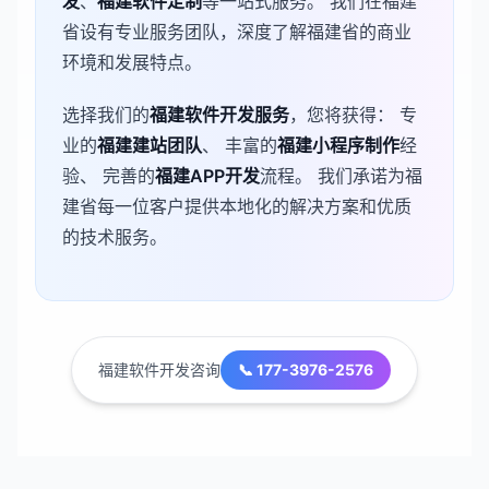
发
、
福建
软件定制
等一站式服务。 我们在
福建
省设有专业服务团队，深度了解
福建
省的商业
环境和发展特点。
选择我们的
福建
软件开发服务
，您将获得： 专
业的
福建
建站团队
、 丰富的
福建
小程序制作
经
验、 完善的
福建
APP开发
流程。 我们承诺为
福
建
省每一位客户提供本地化的解决方案和优质
的技术服务。
福建软件开发咨询
📞 177-3976-2576